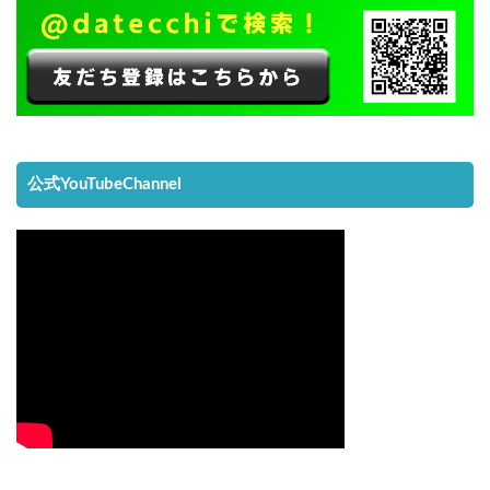
公式YouTubeChannel