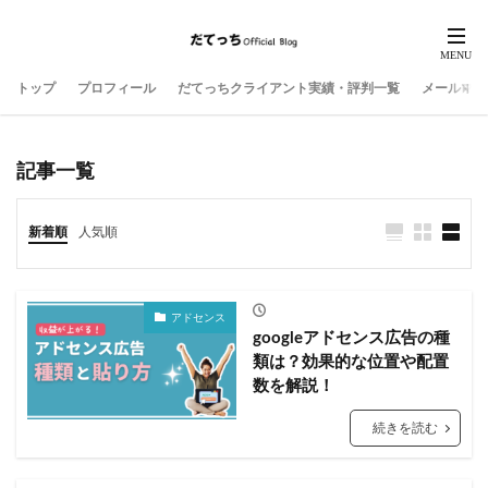
トップ
プロフィール
だてっちクライアント実績・評判一覧
メールマガ
記事一覧
新着順
人気順
アドセンス
googleアドセンス広告の種
類は？効果的な位置や配置
数を解説！
続きを読む