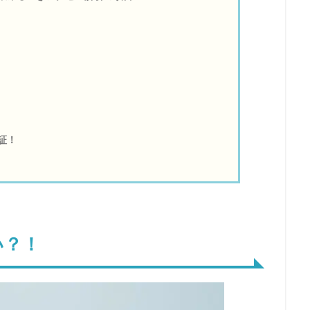
証！
い？！