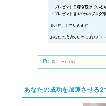
・プレゼント①稼ぎ続けている
・プレゼント②130分のブログ
をお届けしていきます！
あなたの成功のためにぜひチェ
目次
1
あ
な
た
あなたの成功を加速させる2
の
成
功