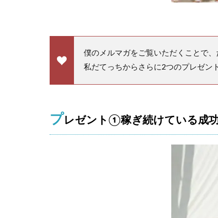
。
1.1
プ
レ
僕のメルマガをご覧いただくことで、
ゼ
ン
私だてっちからさらに2つのプレゼン
ト
①
稼
ぎ
プ
続
レゼント①稼ぎ続けている成功
け
て
い
る
成
功
者
の
思