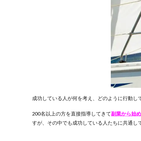
考
術
強
制
イ
ン
ス
ト
ー
ル
講
座
1.2
プ
レ
成功している人が何を考え、どのように行動し
ゼ
ン
200名以上の方を直接指導してきて
副業から始め
ト
すが、その中でも成功している人たちに共通し
②
1
3