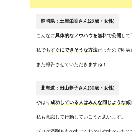
い
て
く
静岡県：土屋栄香さん(29歳・女性)
だ
さ
い
こんなに
具体的なノウハウを無料で公開
して
！
2.1
私でも
すぐにできそうな方法
だったので即実
G
m
また報告させていただきますね！
a
i
l
の
北海道：田山夢子さん(30歳・女性)
場
合
やはり
成功している人はみんな同じような傾
2.2
Y
私も意識して行動していこうと思います。
a
h
ブログ添削もものすごくわかりやすかったで