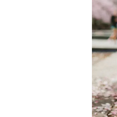
を
加
速
さ
せ
る
2
つ
の
プ
レ
ゼ
ン
ト
を
さ
せ
て
く
だ
さ
い