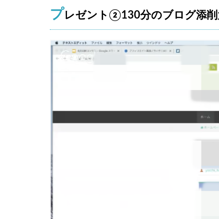
0
プ
レゼント②130分のブログ添
分
の
ブ
ロ
グ
添
削
大
公
開
！
2
【
稼
げ
る
人
は
み
ん