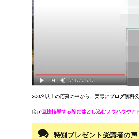
な
や
っ
て
る
】
メ
ー
ル
が
届
い
て
い
200名以上の応募の中から、実際に
ブログ無料
る
か
確
僕が
直接指導する際に落とし込むノウハウやア
認
し
て
特別プレゼント受講者の声
お