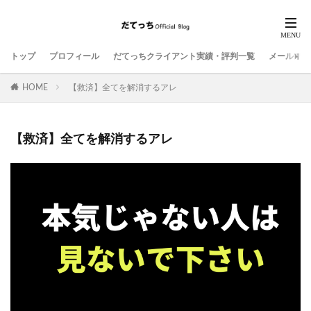
トップ
プロフィール
だてっちクライアント実績・評判一覧
メールマガ
HOME
【救済】全てを解消するアレ
【救済】全てを解消するアレ