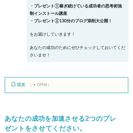
・プレゼント①稼ぎ続けている成功者の思考術強
制インストール講座
・プレゼント②130分のブログ添削大公開！
をお届けしていきます！
あなたの成功のためにぜひチェックしておいてくだ
さいませ！
目次
1
あ
な
た
あなたの成功を加速させる2つのプレ
の
成
ゼントをさせてください。
功