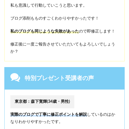
私も意識して行動していこうと思います。
Y
a
h
ブログ添削もものすごくわかりやすかったです！
o
o
私のブログも同じような失敗があった
ので即修正します！
!
メ
ー
修正後に一度ご報告させていただいてもよろしいでしょう
ル
か？
の
場
合
特別プレゼント受講者の声
東京都：森下寛輝(34歳・男性)
実際のブログで丁寧に修正ポイントを解説
しているのはか
なりわかりやすかったです。