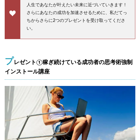
人生であなたが叶えたい未来に近づいていきます！
レ
ゼ
さらにあなたの成功を加速させるために、私だてっ
ン
ちからさらに2つのプレゼントを受け取ってくださ
ト
①
い。
稼
ぎ
続
け
て
プ
い
レゼント①稼ぎ続けている成功者の思考術強制
る
インストール講座
成
功
者
の
思
考
術
強
制
イ
ン
ス
ト