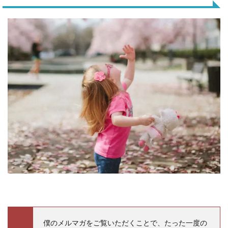
を
加
速
さ
せ
る
2
つ
の
プ
レ
ゼ
ン
ト
を
さ
せ
て
く
だ
さ
い
。
1.1
僕のメルマガをご覧いただくことで、たった一度の
プ