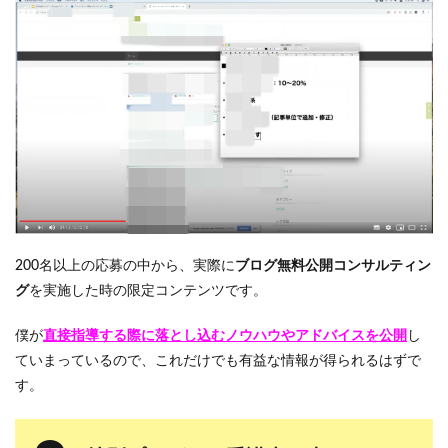
！
2
【
稼
げ
る
人
は
み
ん
な
や
っ
て
200名以上の応募の中から、実際に
ブログ無料公開コンサルティン
る
グ
を実施した時の限定コンテンツです。
】
メ
ー
僕が
直接指導する際に落とし込むノウハウやアドバイスを公開
し
ル
ていまっているので、これだけでも有益な情報が得られるはずで
が
す。
届
い
て
い