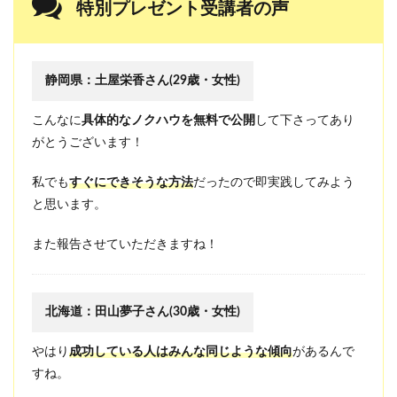
特別プレゼント受講者の声
る
か
確
認
し
静岡県：土屋栄香さん(29歳・女性)
て
お
こんなに
具体的なノクハウを無料で公開
して下さってあり
い
て
がとうございます！
く
だ
私でも
すぐにできそうな方法
だったので即実践してみよう
さ
い
と思います。
！
2.1
また報告させていただきますね！
G
m
a
i
北海道：田山夢子さん(30歳・女性)
l
の
やはり
成功している人はみんな同じような傾向
があるんで
場
合
すね。
2.2