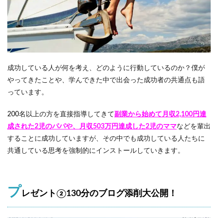
ー
ル
講
座
1.2
プ
レ
成功している人が何を考え、どのように行動しているのか？僕が
ゼ
やってきたことや、学んできた中で出会った成功者の共通点も語
ン
っています。
ト
②
1
200名以上の方を直接指導してきて
副業から始めて月収2,100円達
3
成された2児のパパや、月収503万円達成した2児のママ
などを輩出
0
分
することに成功していますが、その中でも成功している人たちに
の
共通している思考を強制的にインストールしていきます。
ブ
ロ
グ
添
プ
削
レゼント②130分のブログ添削大公開！
大
公
開