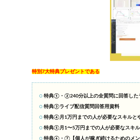
特別7大特典プレゼントである
特典①・②240分以上の全質問に回答し
特典③ライブ配信質問回答用資料
特典④月1万円までの人が必要なスキルと
特典⑤月1〜5万円までの人が必要なスキ
特典⑥・⑦【個人が稼ぎ続けるためのメン