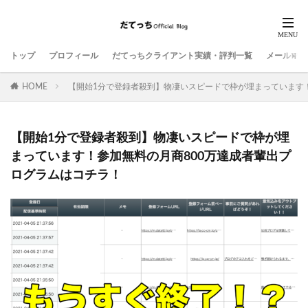
トップ
プロフィール
だてっちクライアント実績・評判一覧
メールマガ
HOME
【開始1分で登録者殺到】物凄いスピードで枠が埋まっています
【開始1分で登録者殺到】物凄いスピードで枠が埋
まっています！参加無料の月商800万達成者輩出プ
ログラムはコチラ！