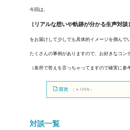
今回は、
リアルな想いや軌跡が分かる生声対談
【
をお届けして少しでも具体的イメージを掴んで
たくさんの事例がありますので、お好きなコンテ
（各所で答えを言っちゃってますので確実に参
目次
1
対
談
一
対談一覧
覧