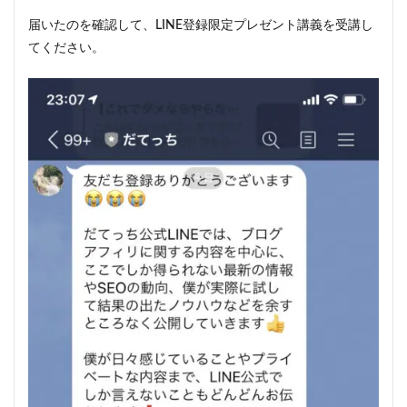
届いたのを確認して、LINE登録限定プレゼント講義を受講し
てください。