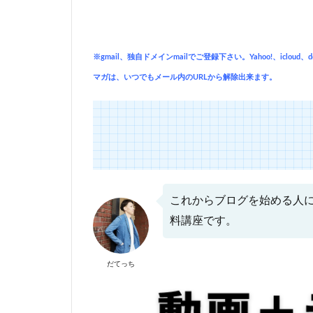
※gmail、独自ドメインmailでご登録下さい。Yahoo!、icl
マガは、いつでもメール内のURLから解除出来ます。
これからブログを始める人に
料講座です。
だてっち