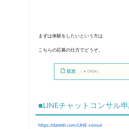
まずは体験をしたいという方は
こちらの
応募の仕方でどうぞ。
目次
1
■
L
I
■LINEチャットコンサル
N
E
チ
https://datetti.com/LINE-consul
ャ