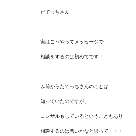
い
だてっちさん
や
り
方
で
実
実はこうやってメッセージで
践
す
相談をするのは初めてです！！
る
5
■
メ
以前からだてっちさんのことは
ン
タ
ー
知っていたのですが、
の
重
コンサルもしているということもあり
要
性
相談するのは悪いかなと思って・・・
6