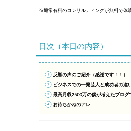
ッ
ト
※通常有料のコンサルティングが無料で体
コ
ン
サ
ル
申
目次（本日の内容）
請
2
目
次
反響の声のご紹介（感謝です！！）
（
本
ビジネスでの一発芸人と成功者の違
日
の
最高月収2500万の僕が考えたブロ
内
お待ちかねのアレ
容
）
3
■