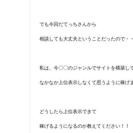
■
ア
フ
でも今回だてっちさんから
ァ
メ
ー
相談しても大丈夫ということだったので・
シ
ョ
ン
、
私は、今〇〇のジャンルでサイトを構築し
イ
メ
ー
なかなか上位表示しなくて思うように稼げ
ジ
ト
レ
ー
どうしたら上位表示できて
ニ
ン
グ
稼げるようになるのか教えてください！！
の