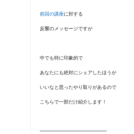
ビ
ジ
前回の講座
に対する
ネ
ス
反響のメッセージですが
で
の
一
発
芸
中でも特に印象的で
人
と
あなたにも
絶対にシェアしたほうが
成
功
者
いいなと思ったやり取りがあるので
の
違
こちらで一部だけ紹介します！
い
4
■
正
━━━━━━━━━━━━━━
し