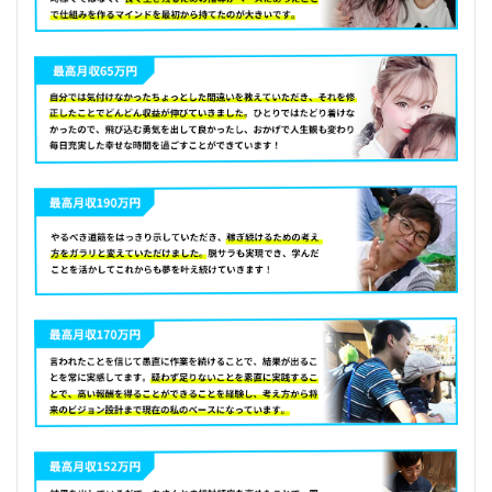
る
に
は
理
由
が
あ
る
4
答
え
は
シ
ン
プ
ル
！
い
つ
の
時
代
も
本