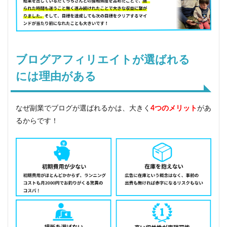
質
は
変
わ
ら
な
ブログアフィリエイトが選ばれる
い
5
には理由がある
ブ
ロ
グ
なぜ副業でブログが選ばれるかは、大きく
4つのメリット
があ
の
教
るからです！
科
書
「
C
P
＆
C
m
～
S
t