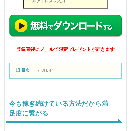
登録直後にメールで限定プレゼントが届きます
目次
1
今
も
稼
今も稼ぎ続けている方法だから満
ぎ
続
足度に繋がる
け
て
い
る