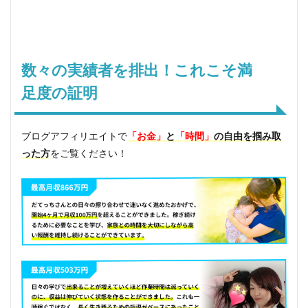
れ
こ
そ
満
足
数々の実績者を排出！これこそ満
度
の
足度の証明
証
明
3
ブログアフィリエイトで
「お金」
と
「時間」
の自由を掴み取
ブ
ロ
った方
をご覧ください！
グ
ア
フ
ィ
リ
エ
イ
ト
が
選
ば
れ