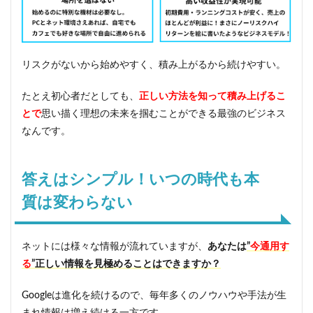
a
r
t
A
c
リスクがないから始めやすく、積み上がるから続けやすい。
a
d
e
たとえ初心者だとしても、
正しい方法を知って積み上げるこ
m
とで
思い描く理想の未来を掴むことができる最強のビジネス
y
」
なんです。
の
一
部
答えはシンプル！いつの時代も本
を
紹
質は変わらない
介
6
C
ネットには様々な情報が流れていますが、
あなたは
”
今通用す
P
る
”正しい情報を見極めることはできますか？
＆
C
m
Googleは進化を続けるので、毎年多くのノウハウや手法が生
～
まれ情報は増え続ける一方です。