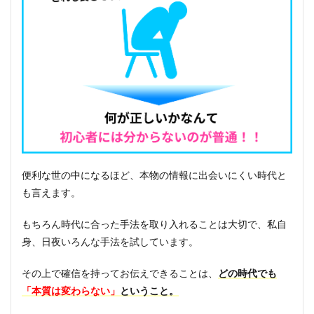
し
指
入
力
だ
っ
た
看
護
師
も
今
で
便利な世の中になるほど、本物の情報に出会いにくい時代と
は
脱
も言えます。
サ
ラ
もちろん時代に合った手法を取り入れることは大切で、私自
し
て
身、日夜いろんな手法を試しています。
2
社
その上で確信を持ってお伝えできることは、
どの時代でも
の
代
「本質は変わらない」
ということ。
表