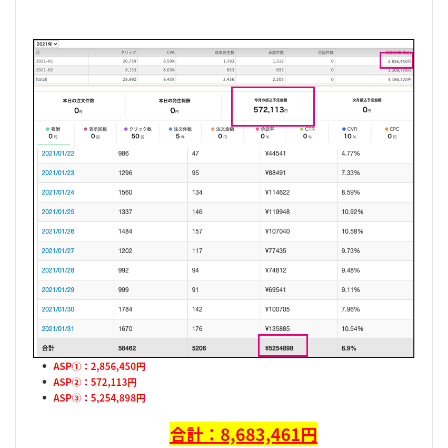
方
法
だ
か
ら
満
足
度
に
繋
が
る
2
数
々
の
実
績
者
を
排
出
！
こ