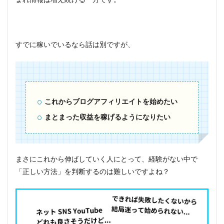
S
t
a
r
t
すでに稼いでいるなら話は別ですが、
A
c
a
d
e
m
y
これからブログアフィリエイトを始めたい
推
まとまった収益を稼げるようになりたい
薦
者
の
声
まさにこれから伸ばしていく人にとって、経験がない中で
7
キ
「正しい方法」を判断するのは難しいですよね？
ー
ボ
ー
ド
人
指