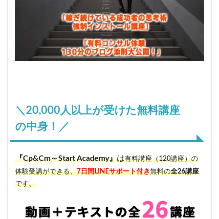
＼
20,000
人以上が受けた無料講座
の中身！／
『Cp&Cm～Start Academy』
は
有料講座（120講座）の
体験受講ができる、
7日間LINEサポート付き
無料の
全26講座
です。